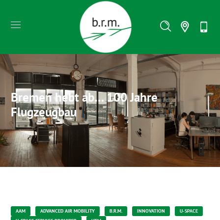
Bremen hebt ab… 100 Jahre
Flugzeugbau
AAM
ADVANCED AIR MOBILITY
B.R.M.
INNOVATION
U-SPACE